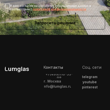
Я даю согласие на обработку персональных данных в
соответствии с
политикой конфиденциальности
Запросить решение
Соц. сети
Контакты
Lumglas
+7(499)110-55-
telegram
98
г. Москва
youtube
info@lumglas.ru
pinterest