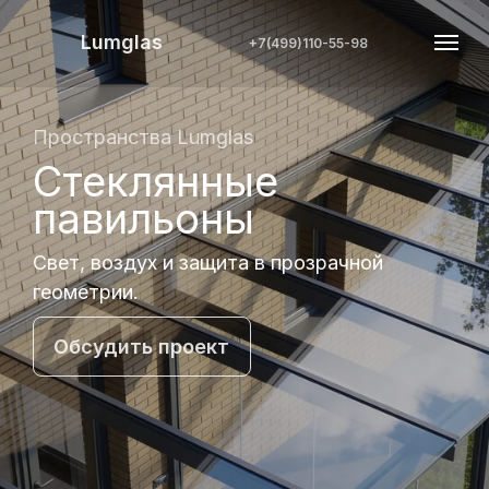
Lumglas
+7(499)110-55-98
Пространства Lumglas
Стеклянные
павильоны
Свет, воздух и защита в прозрачной
геометрии.
Обсудить проект