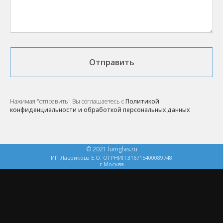
Отправить
Нажимая "отправить" Вы соглашаетесь с
Политикой
конфиденциальности и обработкой персональных данных
© 2021 lumglas.ru
ИП Лаврикова Е.О. ОГРНИП 316715400089748
г.Москва